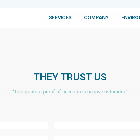
SERVICES
COMPANY
ENVIR
THEY TRUST US
“The greatest proof of success is happy customers.”